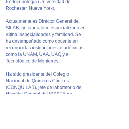
Endocrinolo
gía (Universidad de
Rochester, Nueva York).
Actualmente es Director General de
SILAB, un laboratorio especializado en
rutina, especialidades y fertilidad. Se
ha desempeñado como docente en
reconocidas instituciones académicas
como la UNAM, UAA, UAQ y el
Tecnológico de Monterrey.
Ha sido presidente del Colegio
Nacional de Químicos Clínicos
(CONQUILAB), jefe de laboratorio del
Hospital General del ISSSTE en
Aguascalientes y comisionado de
México ante la IFCC. Su destacada
trayectoria incluye más de 300
conferencias nacionales e
internacionales, 23 artículos científicos