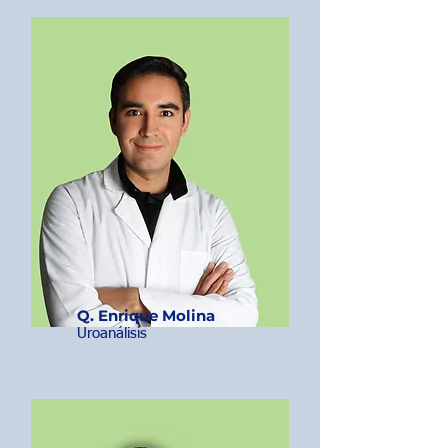
Q. Enrique Molina
Uroanálisis