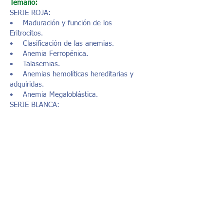
Temario:
SERIE ROJA:
• Maduración y función de los
Eritrocitos.
• Clasificación de las anemias.
• Anemia Ferropénica.
• Talasemias.
• Anemias hemolíticas hereditarias y
adquiridas.
• Anemia Megaloblástica.
SERIE BLANCA:
• Maduración y función de los
Leucocitos.
• Procesos infecciosos varios.
• Neoplasias Mieloproliferativas.
• Neoplasias Mieolides agudas.
• Leucemia aguda de precursores.
• Leucemia linfocítica crónica B.
Profesor:
Q.C. Emmanuel Hernández González.